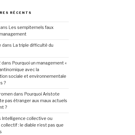
RES RÉCENTS
ans
Les sempiternels faux
 management
e
dans
La triple difficulté du
R
dans
Pourquoi un management «
 antinomique avec la
tion sociale et environnementale
s ?
eromen
dans
Pourquoi Aristote
te pas étranger aux maux actuels
t ?
s
Intelligence collective ou
collectif : le diable n’est pas que
s