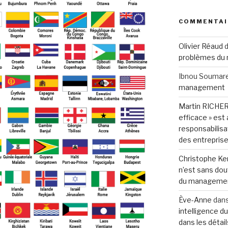
COMMENTAI
Olivier Réaud
d
problèmes du
Ibnou Soumar
management
Martin RICHE
efficace » est
responsabilisa
des entreprise
Christophe K
n’est sans dou
du managemen
Ève-Anne
dan
intelligence du 
dans les détail