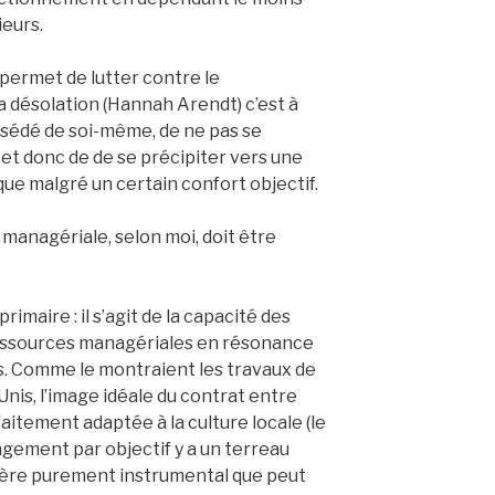
ieurs.
permet de lutter contre le
a désolation (Hannah Arendt) c’est à
ssédé de soi-même, de ne pas se
 et donc de de se précipiter vers une
que malgré un certain confort objectif.
managériale, selon moi, doit être
maire : il s’agit de la capacité des
ressources managériales en résonance
ys. Comme le montraient les travaux de
Unis, l’image idéale du contrat entre
faitement adaptée à la culture locale (le
agement par objectif y a un terreau
tère purement instrumental que peut