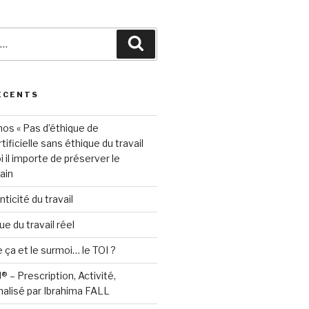
Recherche
ÉCENTS
hos « Pas d’éthique de
rtificielle sans éthique du travail
oi il importe de préserver le
ain
nticité du travail
e du travail réel
e ça et le surmoi… le TOI ?
 – Prescription, Activité,
alisé par Ibrahima FALL