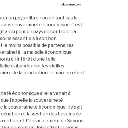
ster un pays « libre » ou en tout cas le
 sans souveraineté économique. C’est
agit ainsi pour un pays de contrôler la
esoins essentiels à son bon
le moins possible de partenaires
uveraineté, la maladie économique
ontré l’intérêt d’une telle
icile d’abandonner les vieilles
cière de la production, le marché étant
neté économique si elle venait à
 que j’appelle la souveraineté
 la souveraineté économique, il s’agit
roduction et la gestion des besoins de
 la notion, cf. L’enracinement de Simone
onctionnement en dépendant le moins