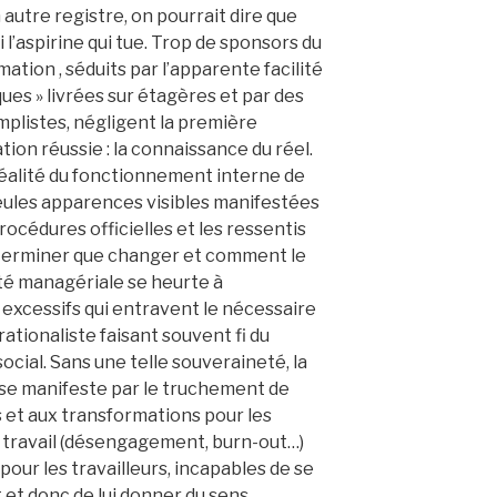
 autre registre, on pourrait dire que
si l’aspirine qui tue. Trop de sponsors du
tion , séduits par l’apparente facilité
ques » livrées sur étagères et par des
plistes, négligent la première
ion réussie : la connaissance du réel.
 réalité du fonctionnement interne de
seules apparences visibles manifestées
océdures officielles et les ressentis
déterminer que changer et comment le
eté managériale se heurte à
 excessifs qui entravent le nécessaire
rationaliste faisant souvent fi du
cial. Sans une telle souveraineté, la
e se manifeste par le truchement de
et aux transformations pour les
du travail (désengagement, burn-out…)
our les travailleurs, incapables de se
t et donc de lui donner du sens.