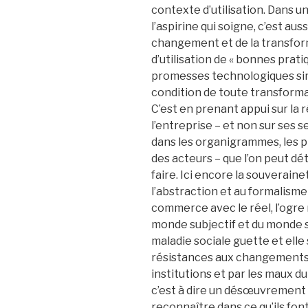
contexte d’utilisation. Dans un
l’aspirine qui soigne, c’est aus
changement et de la transforma
d’utilisation de « bonnes prati
promesses technologiques sim
condition de toute transformat
C’est en prenant appui sur la
l’entreprise – et non sur ses 
dans les organigrammes, les pr
des acteurs – que l’on peut 
faire. Ici encore la souverain
l’abstraction et au formalisme
commerce avec le réel, l’ogre 
monde subjectif et du monde so
maladie sociale guette et ell
résistances aux changements 
institutions et par les maux 
c’est à dire un désœuvrement p
reconnaître dans ce qu’ils fon