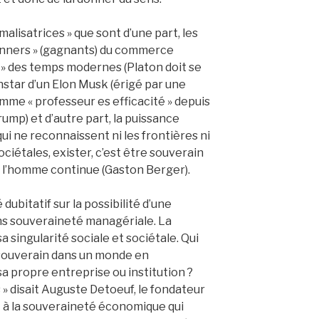
alisatrices » que sont d’une part, les
winners » (gagnants) du commerce
» des temps modernes (Platon doit se
instar d’un Elon Musk (érigé par une
omme « professeur es efficacité » depuis
ump) et d’autre part, la puissance
qui ne reconnaissent ni les frontières ni
sociétales, exister, c’est être souverain
 l’homme continue (Gaston Berger).
 dubitatif sur la possibilité d’une
s souveraineté managériale. La
 singularité sociale et sociétale. Qui
 souverain dans un monde en
a propre entreprise ou institution ?
as » disait Auguste Detoeuf, le fondateur
t à la souveraineté économique qui