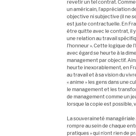
revetir un tel contrat. Comme 
un américain, l’appréciation de
objective ni subjective (il ne 
est juste contractuelle. En Fran
être quitte avec le contrat, il 
une relation au travail spécif
l’honneur ». Cette logique de l
avec égard se heurte à la di
management par objectif. Ains
heurte inexorablement, en Fra
au travail et à sa vision du vi
« anime » les gens dans une 
le management et les transfo
de management comme un jean
lorsque la copie est possible, 
La souveraineté managériale se
rompre au sein de chaque ent
pratiques » qui n’ont rien de p