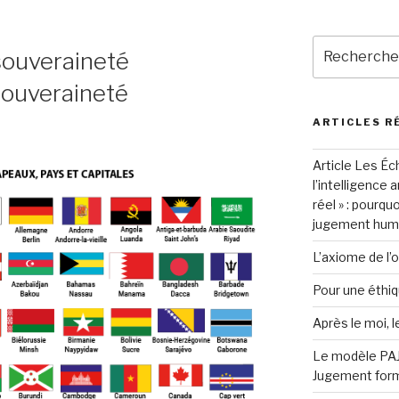
Recherche
souveraineté
pour
:
ouveraineté
ARTICLES R
Article Les Éc
l’intelligence a
réel » : pourqu
jugement hum
L’axiome de l’o
Pour une éthiqu
Après le moi, l
Le modèle PAJ®
Jugement form