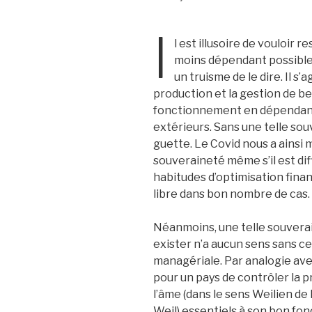
I
l est illusoire de vouloir re
moins dépendant possible
un truisme de le dire. Il s’
production et la gestion de b
fonctionnement en dépendant 
extérieurs. Sans une telle so
guette. Le Covid nous a ainsi m
souveraineté même s’il est diff
habitudes d’optimisation finan
libre dans bon nombre de cas.
Néanmoins, une telle souverai
exister n’a aucun sens sans ce
managériale. Par analogie avec
pour un pays de contrôler la p
l’âme (dans le sens Weilien de
Weil) essentiels à son bon f