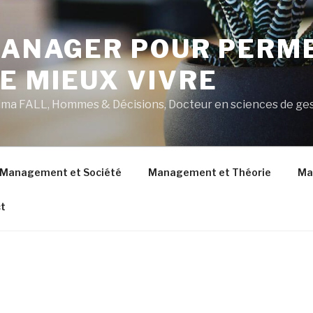
 MANAGER POUR PERM
E MIEUX VIVRE
ahima FALL, Hommes & Décisions, Docteur en sciences de ge
Management et Société
Management et Théorie
Ma
t