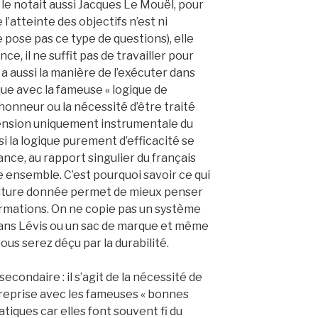
le notait aussi Jacques Le Mouël, pour
 l’atteinte des objectifs n’est ni
se pose pas ce type de questions), elle
ce, il ne suffit pas de travailler pour
y a aussi la manière de l’exécuter dans
ique avec la fameuse « logique de
’honneur ou la nécessité d’être traité
mension uniquement instrumentale du
i la logique purement d’efficacité se
nce, au rapport singulier du français
vre ensemble. C’est pourquoi savoir ce qui
culture donnée permet de mieux penser
rmations. On ne copie pas un système
s Lévis ou un sac de marque et même
vous serez déçu par la durabilité.
condaire : il s’agit de la nécessité de
reprise avec les fameuses « bonnes
ratiques car elles font souvent fi du