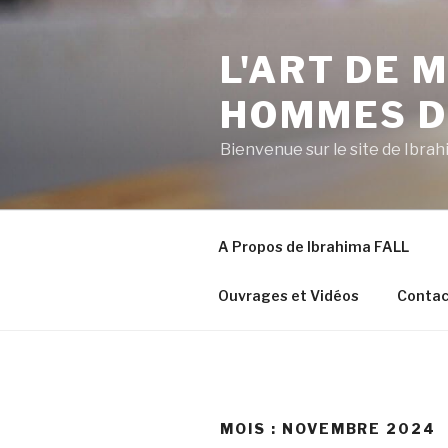
Aller
au
L'ART DE
contenu
principal
HOMMES D
Bienvenue sur le site de Ibr
A Propos de Ibrahima FALL
Ouvrages et Vidéos
Contac
MOIS :
NOVEMBRE 2024