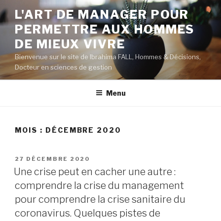
Aller
L'ART DE MANAGER POUR
au
PERMETTRE AUX HOMMES
contenu
principal
DE MIEUX VIVRE
Bienvenue sur le site de Ibrahima FALL, Hommes & Décisions,
Docteur en sciences de gestion
Menu
MOIS :
DÉCEMBRE 2020
PUBLIÉ
27 DÉCEMBRE 2020
LE
Une crise peut en cacher une autre :
comprendre la crise du management
pour comprendre la crise sanitaire du
coronavirus. Quelques pistes de