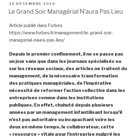
PUBLIÉ
10 DÉCEMBRE 2020
LE
Le Grand Soir Managérial N’aura Pas Lieu
Article publié dans Forbes
https://www.forbes.fr/management/le-grand-soir-
managerial-naura-pas-lieu/
Depuis le premier confinement, il ne se passe pas
un jour sans que dans les journaux spécialisés ou
sur les réseaux sociaux, des articles ne traitent du
management, de la nécessaire transformation
des pratiques managériales, de l’impérative
nécessité de reformer l’action collective dans les
entreprises comme dans les institutions
publiques. En effet, chahuté depuis plusieurs
années par un management infantilisant lorsqu’il
n’est pas autoritaire ou incapacitant voire les
deux en même temps, le collaborateur, cette
« ressource » vitale pour l’entreprise malgré les