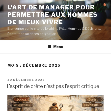
Aller
L'ART DE MANAGER POUR
au
PERMETTRE AUX HOMMES
contenu
principal
DE MIEUX VIVRE
Bienvenue sur le site de Ibrahima FALL, Hommes & Décisions,
Docteur en sciences de gestion
Menu
MOIS :
DÉCEMBRE 2025
PUBLIÉ
30 DÉCEMBRE 2025
LE
L’esprit de crête n’est pas l’esprit critique