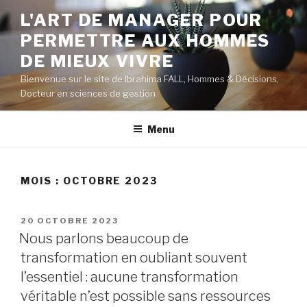
Aller
L'ART DE MANAGER POUR
au
PERMETTRE AUX HOMMES
contenu
principal
DE MIEUX VIVRE
Bienvenue sur le site de Ibrahima FALL, Hommes & Décisions,
Docteur en sciences de gestion
Menu
MOIS :
OCTOBRE 2023
PUBLIÉ
20 OCTOBRE 2023
LE
Nous parlons beaucoup de
transformation en oubliant souvent
l’essentiel : aucune transformation
véritable n’est possible sans ressources