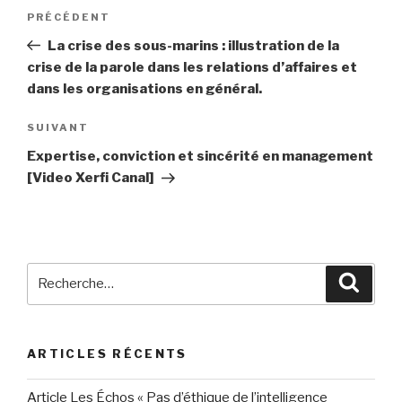
Navigation
PRÉCÉDENT
Article
de
précédent
La crise des sous-marins : illustration de la
l’article
crise de la parole dans les relations d’affaires et
dans les organisations en général.
SUIVANT
Article
suivant
Expertise, conviction et sincérité en management
[Video Xerfi Canal]
Recherche
Reche
pour
:
ARTICLES RÉCENTS
Article Les Échos « Pas d’éthique de l’intelligence