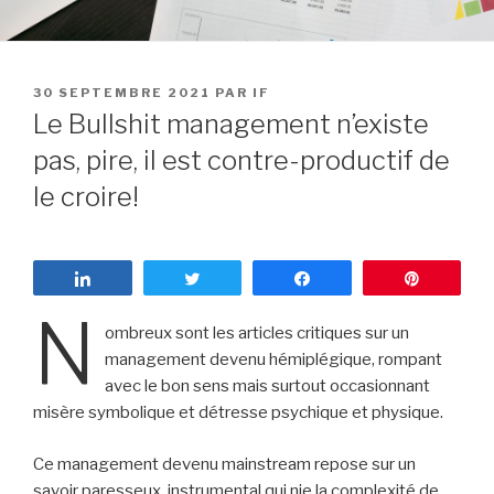
PUBLIÉ
30 SEPTEMBRE 2021
PAR
IF
LE
Le Bullshit management n’existe
pas, pire, il est contre-productif de
le croire!
Partagez
Tweetez
Partagez
Enregist
N
ombreux sont les articles critiques sur un
management devenu hémiplégique, rompant
avec le bon sens mais surtout occasionnant
misère symbolique et détresse psychique et physique.
Ce management devenu mainstream repose sur un
savoir paresseux, instrumental qui nie la complexité de