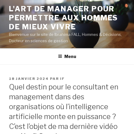
Aller
L'ART DE MANAGER POUR
au
PERMETTRE AUX HOMMES
contenu
principal
DE MIEUX VIVRE
Bienvenue sur le site de Ibrahima FALL, Hommes & Décisions,
Docteur en sciences de gestion
Menu
PUBLIÉ
18 JANVIER 2024
PAR
IF
LE
Quel destin pour le consultant en
management dans des
organisations où l’intelligence
artificielle monte en puissance ?
C’est l’objet de ma dernière vidéo