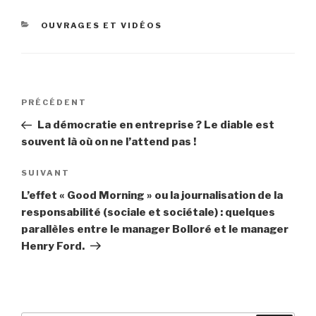
CATÉGORIES
OUVRAGES ET VIDÉOS
Navigation
PRÉCÉDENT
Article
de
précédent
La démocratie en entreprise ? Le diable est
l’article
souvent là où on ne l’attend pas !
SUIVANT
Article
suivant
L’effet « Good Morning » ou la journalisation de la
responsabilité (sociale et sociétale) : quelques
parallèles entre le manager Bolloré et le manager
Henry Ford.