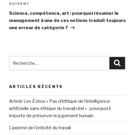
SUIVANT
Article
suivant
Science, compétence, art : pourquoi résumer le
management à une de ces notions traduit toujours
une erreur de catégorie ?
Recherche
Reche
pour
:
ARTICLES RÉCENTS
Article Les Échos « Pas d’éthique de l’intelligence
artificielle sans éthique du travail réel » : pourquoi il
importe de préserver le jugement humain
L’axiome de l’onticité du travail