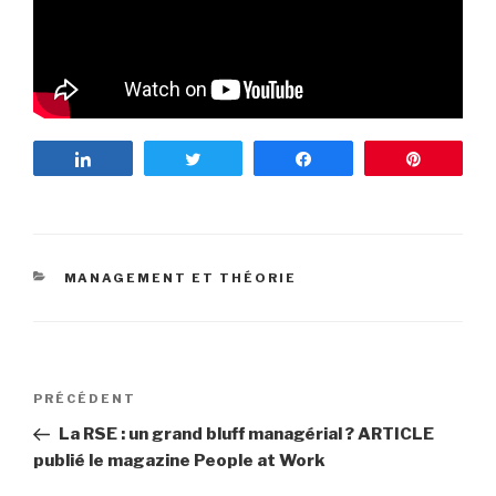
Partagez
Tweetez
Partagez
Enregist
CATÉGORIES
MANAGEMENT ET THÉORIE
Navigation
PRÉCÉDENT
Article
de
précédent
La RSE : un grand bluff managérial ? ARTICLE
l’article
publié le magazine People at Work