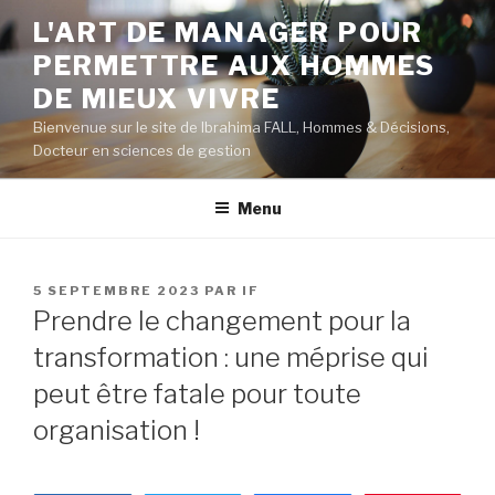
Aller
L'ART DE MANAGER POUR
au
PERMETTRE AUX HOMMES
contenu
principal
DE MIEUX VIVRE
Bienvenue sur le site de Ibrahima FALL, Hommes & Décisions,
Docteur en sciences de gestion
Menu
PUBLIÉ
5 SEPTEMBRE 2023
PAR
IF
LE
Prendre le changement pour la
transformation : une méprise qui
peut être fatale pour toute
organisation !