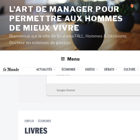
Aller
L'ART DE MANAGER POUR
au
PERMETTRE AUX HOMMES
contenu
principal
DE MIEUX VIVRE
Bienvenue sur le site de Ibrahima FALL, Hommes & Décisions,
Docteur en sciences de gestion
Menu