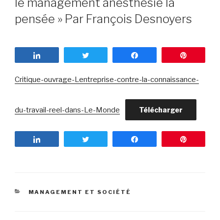
le management anesthésie la
pensée » Par François Desnoyers
Partagez
Tweetez
Partagez
Enregist
Critique-ouvrage-Lentreprise-contre-la-connaissance-
du-travail-reel-dans-Le-Monde
Télécharger
Partagez
Tweetez
Partagez
Enregist
CATÉGORIES
MANAGEMENT ET SOCIÉTÉ