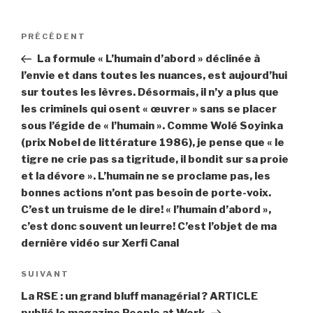
Navigation
PRÉCÉDENT
Article
de
précédent
La formule « L’humain d’abord » déclinée à
l’article
l’envie et dans toutes les nuances, est aujourd’hui
sur toutes les lèvres. Désormais, il n’y a plus que
les criminels qui osent « œuvrer » sans se placer
sous l’égide de « l’humain ». Comme Wolé Soyinka
(prix Nobel de littérature 1986), je pense que « le
tigre ne crie pas sa tigritude, il bondit sur sa proie
et la dévore ». L’humain ne se proclame pas, les
bonnes actions n’ont pas besoin de porte-voix.
C’est un truisme de le dire! « l’humain d’abord »,
c’est donc souvent un leurre! C’est l’objet de ma
dernière vidéo sur Xerfi Canal
SUIVANT
Article
suivant
La RSE : un grand bluff managérial ? ARTICLE
publié le magazine People at Work