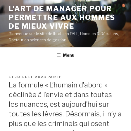
Aller
L'ART DE MANAGER POUR
au
PERMETTRE AUX HOMMES
contenu
principal
DE MIEUX VIVRE
Bienvenue sur le site de Ibrahima FALL, Hommes & Décisions,
Docteur en sciences de gestion
Menu
PUBLIÉ
11 JUILLET 2023
PAR
IF
LE
La formule « L’humain d’abord »
déclinée à l’envie et dans toutes
les nuances, est aujourd’hui sur
toutes les lèvres. Désormais, il n’y a
plus que les criminels qui osent