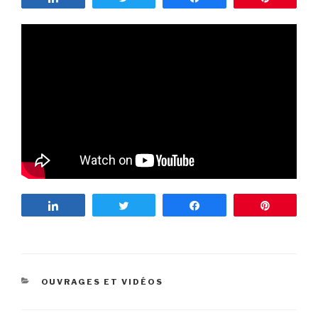
Partagez
Tweetez
Partagez
Enregist
CATÉGORIES
OUVRAGES ET VIDÉOS