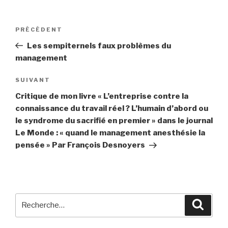
Navigation
PRÉCÉDENT
Article
de
précédent
Les sempiternels faux problèmes du
l’article
management
SUIVANT
Article
suivant
Critique de mon livre « L’entreprise contre la
connaissance du travail réel ? L’humain d’abord ou
le syndrome du sacrifié en premier » dans le journal
Le Monde : « quand le management anesthésie la
pensée » Par François Desnoyers
Recherche
Reche
pour
: