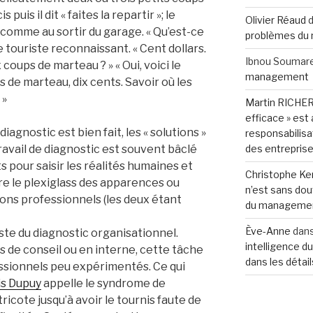
 puis il dit « faites la repartir »; le
Olivier Réaud
d
mme au sortir du garage. « Qu’est-ce
problèmes du
e touriste reconnaissant. « Cent dollars.
Ibnou Soumar
 coups de marteau ? » « Oui, voici le
management
ps de marteau, dix cents. Savoir où les
 »
Martin RICHE
efficace » est
diagnostic est bien fait, les « solutions »
responsabilisa
avail de diagnostic est souvent bâclé
des entreprise
ts pour saisir les réalités humaines et
Christophe K
re le plexiglass des apparences ou
n’est sans dou
bons professionnels (les deux étant
du managemen
Ève-Anne
dan
ste du diagnostic organisationnel.
intelligence du 
s de conseil ou en interne, cette tâche
dans les détail
ssionnels peu expérimentés. Ce qui
is Dupuy
appelle le syndrome de
ricote jusqu’à avoir le tournis faute de