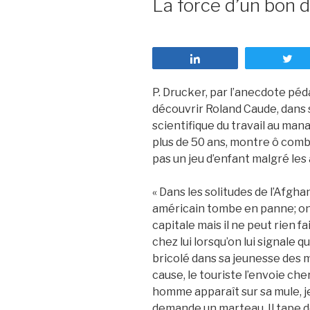
La force d’un bon 
Partagez
T
P. Drucker, par l’anecdote péd
découvrir Roland Caude, dans 
scientifique du travail au mana
plus de 50 ans, montre ô combi
pas un jeu d’enfant malgré le
« Dans les solitudes de l’Afgha
américain tombe en panne; on
capitale mais il ne peut rien fa
chez lui lorsqu’on lui signale 
bricolé dans sa jeunesse des 
cause, le touriste l’envoie cherc
homme apparaît sur sa mule, je
demande un marteau. Il tape d