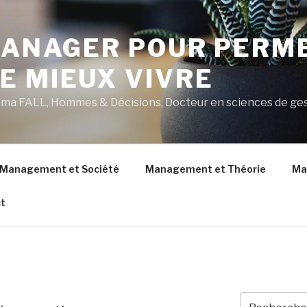
 MANAGER POUR PERM
E MIEUX VIVRE
ahima FALL, Hommes & Décisions, Docteur en sciences de ge
Management et Société
Management et Théorie
Ma
t
Recherche