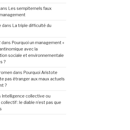
ans
Les sempiternels faux
 management
e
dans
La triple difficulté du
R
dans
Pourquoi un management «
 antinomique avec la
tion sociale et environnementale
s ?
eromen
dans
Pourquoi Aristote
te pas étranger aux maux actuels
t ?
s
Intelligence collective ou
collectif : le diable n’est pas que
s