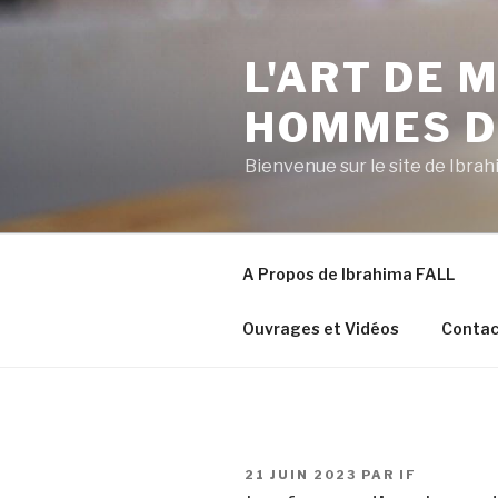
Aller
au
L'ART DE
contenu
principal
HOMMES D
Bienvenue sur le site de Ibr
A Propos de Ibrahima FALL
Ouvrages et Vidéos
Contac
PUBLIÉ
21 JUIN 2023
PAR
IF
LE