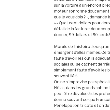
sur la voiture à un endroit précis
moteur ronronne doucement co
que je vous dois ? », demande l
» « Quoi, cent dollars pour deux
détail de la facture : deux cou
donner, 99 dollars et 90 cents!
Morale de l’histoire : lorsqu’un 
émergent d’elles mêmes. Ce tr
faute d’avoir les outils adéqua
sociales qui se cachent derriè
simplement faute d’avoir les 
souvent liés).
On ne s’improvise pas spéciali
Hélas, dans les grands cabinet
peut être dévolue à des profe
donne souvent ce que
Franco
Pénélope : on tricote et on dét