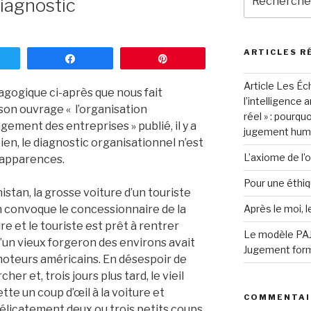
diagnostic
pour
:
ARTICLES R
weetez
Partagez
Enregistrer
Article Les Éc
agogique ci-après que nous fait
l’intelligence a
son ouvrage « l’organisation
réel » : pourqu
gement des entreprises » publié, il y a
jugement hum
en, le diagnostic organisationnel n’est
L’axiome de l’o
s apparences.
Pour une éthiqu
nistan, la grosse voiture d’un touriste
 convoque le concessionnaire de la
Après le moi, l
ire et le touriste est prêt à rentrer
Le modèle PAJ®
qu’un vieux forgeron des environs avait
Jugement form
moteurs américains. En désespoir de
her et, trois jours plus tard, le vieil
tte un coup d’œil à la voiture et
COMMENTAI
élicatement deux ou trois petits coups