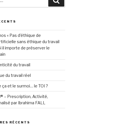
Recherche
ÉCENTS
hos « Pas d’éthique de
rtificielle sans éthique du travail
oi il importe de préserver le
ain
nticité du travail
e du travail réel
e ça et le surmoi… le TOI ?
 – Prescription, Activité,
alisé par Ibrahima FALL
RES RÉCENTS