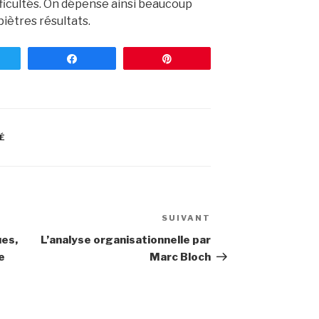
ifficultés. On dépense ainsi beaucoup
piètres résultats.
weetez
Partagez
Enregistrer
É
SUIVANT
Article
suivant
ues,
L’analyse organisationnelle par
e
Marc Bloch