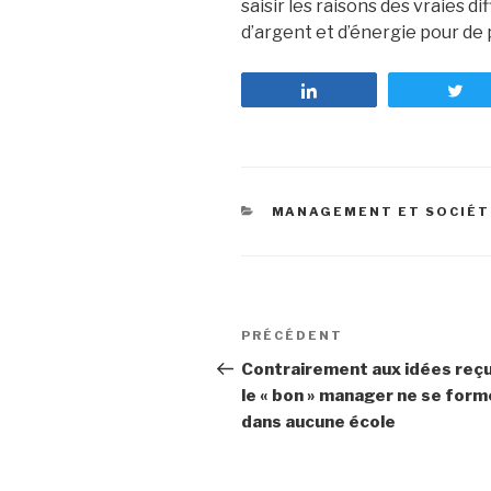
saisir les raisons des vraies d
d’argent et d’énergie pour de 
Partagez
T
CATÉGORIES
MANAGEMENT ET SOCIÉT
Navigation
PRÉCÉDENT
Article
de
précédent
Contrairement aux idées reç
le « bon » manager ne se form
l’article
dans aucune école