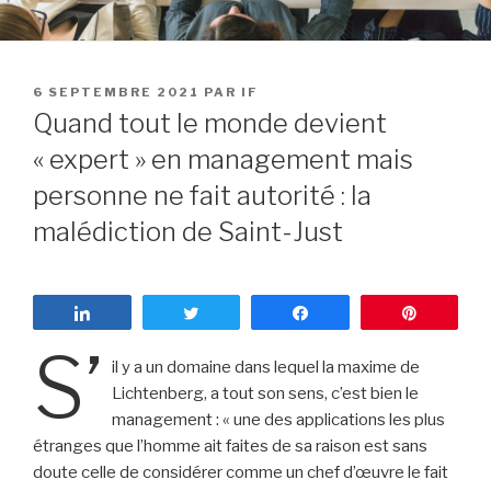
PUBLIÉ
6 SEPTEMBRE 2021
PAR
IF
LE
Quand tout le monde devient
« expert » en management mais
personne ne fait autorité : la
malédiction de Saint-Just
Partagez
Tweetez
Partagez
Enregist
S’
il y a un domaine dans lequel la maxime de
Lichtenberg, a tout son sens, c’est bien le
management : « une des applications les plus
étranges que l’homme ait faites de sa raison est sans
doute celle de considérer comme un chef d’œuvre le fait