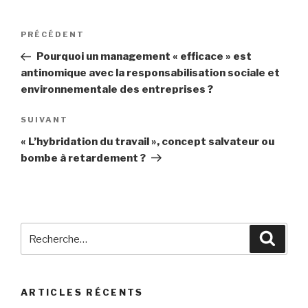
Navigation
PRÉCÉDENT
Article
de
précédent
Pourquoi un management « efficace » est
l’article
antinomique avec la responsabilisation sociale et
environnementale des entreprises ?
SUIVANT
Article
suivant
« L’hybridation du travail », concept salvateur ou
bombe à retardement ?
Recherche
Reche
pour
:
ARTICLES RÉCENTS