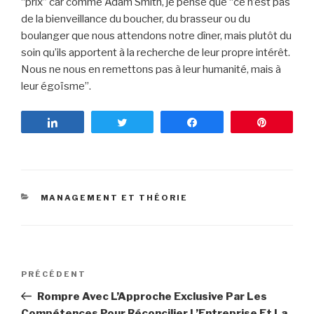
“prix” car comme Adam Smith, je pense que “ce n’est pas
de la bienveillance du boucher, du brasseur ou du
boulanger que nous attendons notre dîner, mais plutôt du
soin qu’ils apportent à la recherche de leur propre intérêt.
Nous ne nous en remettons pas à leur humanité, mais à
leur égoïsme”.
Partagez
Tweetez
Partagez
Enregist
CATÉGORIES
MANAGEMENT ET THÉORIE
Navigation
PRÉCÉDENT
Article
de
précédent
Rompre Avec L’Approche Exclusive Par Les
l’article
Compétences Pour Réconcilier L’Entreprise Et La