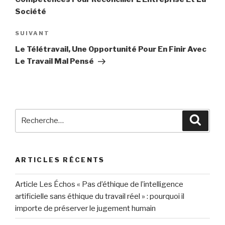
Société
SUIVANT
Article
suivant
Le Télétravail, Une Opportunité Pour En Finir Avec
Le Travail Mal Pensé
Recherche
Reche
pour
:
ARTICLES RÉCENTS
Article Les Échos « Pas d’éthique de l’intelligence
artificielle sans éthique du travail réel » : pourquoi il
importe de préserver le jugement humain