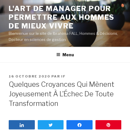
Aller
L'ART DE MANAGER POUR
au
PERMETTRE AUX HOMMES
contenu
principal
DE MIEUX VIVRE
Bienvenue sur le site de Ibrahima FALL, Hommes & Décisions,
Docteur en sciences de gestion
Menu
PUBLIÉ
16 OCTOBRE 2020
PAR
IF
LE
Quelques Croyances Qui Mènent
Joyeusement À L’Échec De Toute
Transformation
Partagez
Tweetez
Partagez
Enregist