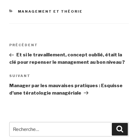
CATÉGORIES
MANAGEMENT ET THÉORIE
Navigation
PRÉCÉDENT
Article
de
précédent
Et si le travaillement, concept oublié, était la
l’article
clé pour repenser le management au bon niveau ?
SUIVANT
Article
suivant
Manager par les mauvaises pratiques : Esquisse
d’une tératologie managériale
Recherche
Reche
pour