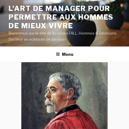
Aller
L'ART DE MANAGER POUR
au
PERMETTRE AUX HOMMES
contenu
principal
DE MIEUX VIVRE
Bienvenue sur le site de Ibrahima FALL, Hommes & Décisions,
Docteur en sciences de gestion
Menu