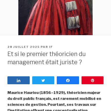
PUBLIÉ
28 JUILLET 2025
PAR
IF
LE
Et si le premier théoricien du
management était juriste ?
Partagez
Tweetez
Partagez
Enregist
Maurice Hauriou (1856–1929), théoricien majeur
du droit public français, est rarement mobilisé en
sciences de gestion. Pourtant, ses travaux sur
l’institution offrent une conceptualisation